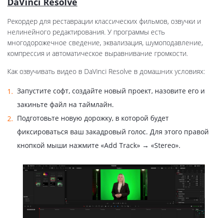
DaVinci Resolve
Рекордер для реставрации классических фильмов, озвучки и
нелинейного редактирования. У программы есть
многодорожечное сведение, эквализация, шумоподавление,
компрессия и автоматическое выравнивание громкости.
Как озвучивать видео в DaVinci Resolve в домашних условиях:
Запустите софт, создайте новый проект, назовите его и
закиньте файл на таймлайн.
Подготовьте новую дорожку, в которой будет
фиксироваться ваш закадровый голос. Для этого правой
кнопкой мыши нажмите «Add Track» → «Stereo».