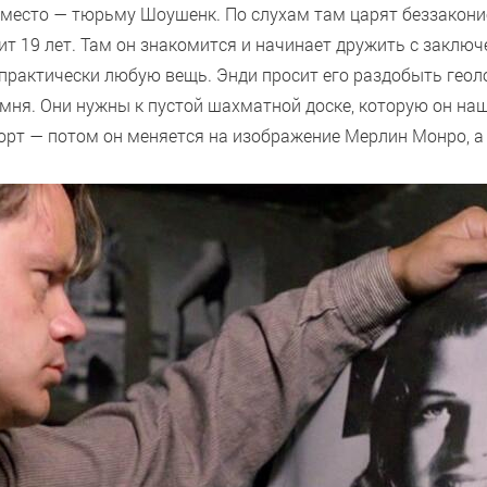
 место — тюрьму Шоушенк. По слухам там царят беззаконие
ит 19 лет. Там он знакомится и начинает дружить с закл
практически любую вещь. Энди просит его раздобыть геол
амня. Они нужны к пустой шахматной доске, которую он на
орт — потом он меняется на изображение Мерлин Монро, а 