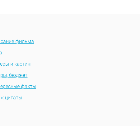
исание фильма
а
еры и кастинг
оры, бюджет
тересные факты
»: цитаты