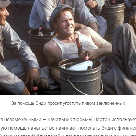
За помощь Энди просит угостить пивом заключенных
ся незамеченными — начальник тюрьмы Нортон использует
ую помощь начальство начинает помогать Энди с финанси