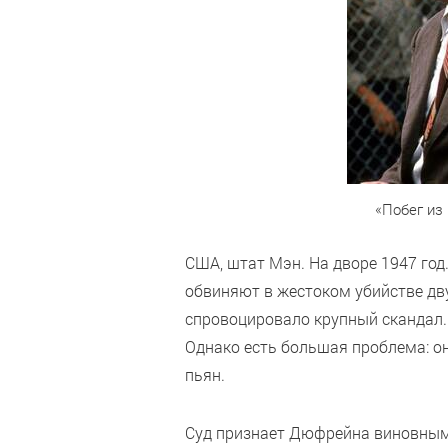
«Побег из
США, штат Мэн. На дворе 1947 го
обвиняют в жестоком убийстве дву
спровоцировало крупный скандал. 
Однако есть большая проблема: он
пьян.
Суд признает Дюфрейна виновным