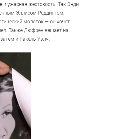
 и ужасная жестокость. Так Энди
юченным Эллисом Реддингом,
огический молоток — он хочет
шел. Также Дюфрен вешает на
затем и Ракель Уэлч.