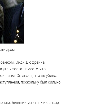
нити драмы
м банком. Энди Дюфрейна
 днях застал вместе, что
й вины. Он знает, что не убивал.
еступления, поскольку был сильно
ючению. Бывший успешный банкир