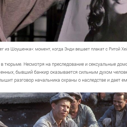
ег из Шоушенка»: момент, когда Энди вешает плакат с Ритой Хе
 в тюрьме. Несмотря на преследование и сексуальные дом
ченных, бывший банкир оказывается сильным духом челове
шит разговор начальника охраны о наследстве и дает ему 