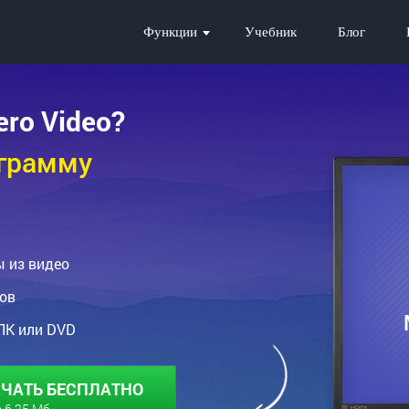
Функции
Учебник
Блог
ro Video?
ограмму
 из видео
ов
ПК или DVD
ЧАТЬ БЕСПЛАТНО
 6,25 Мб