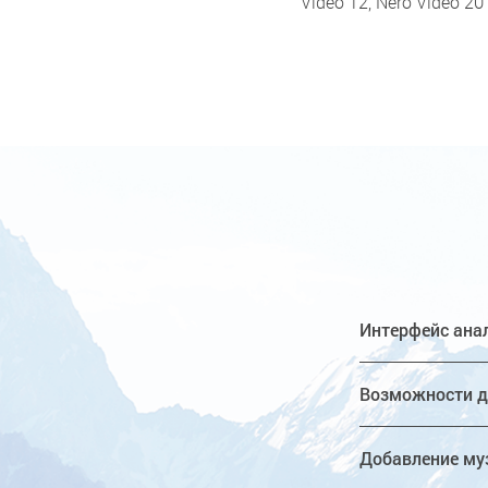
Video 12, Nero Video 2
Интерфейс ана
Возможности д
Добавление му