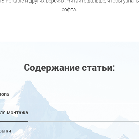
018 Portable и других версиях. Читайте дальше, чтобы узна
софта.
Содержание статьи:
лога
ля монтажа
зыки