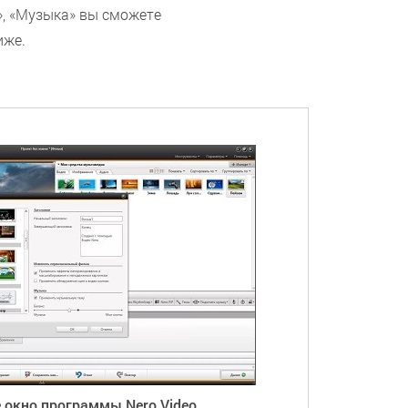
», «Музыка» вы сможете
иже.
е окно программы Nero Video