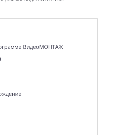
программе ВидеоМОНТАЖ
ы
ождение