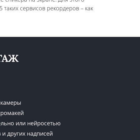
5 таких сервисов рекордеров – как
НТАЖ
б-камеры
хромакей
ельно или нейросетью
 и других надписей