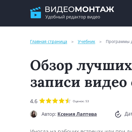
Главная страница
Учебник
Программы д
Обзор лучших
записи видео
4.6
Оценок:
53
Да
Автор:
Ксения Лаптева
Иногда на рабочих встречах или при д