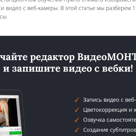
и видео с веб-камеры. В этой статье мы разберем 1
сы.
чайте редактор ВидеоМО
и запишите видео с вебки!
Запись видео с ве
Цветокоррекция и 
Озвучка самостоят
Создание субтитров