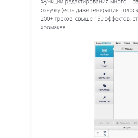
Функций редактирования много – св
озвучку (есть даже генерация голос
200+ треков, свыше 150 эффектов, с
хромакее.