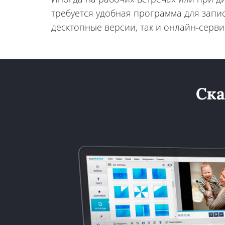
требуется удобная программа для запис
десктопные версии, так и онлайн-серви
Ска