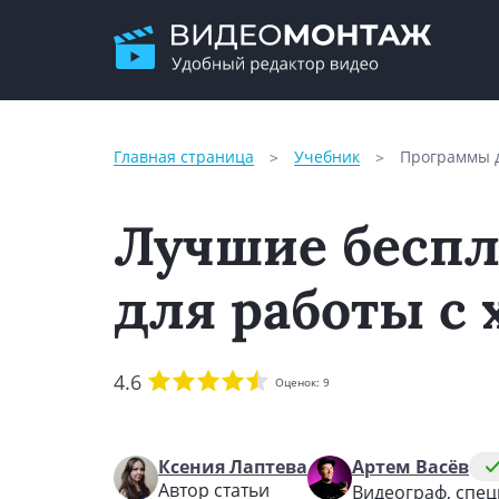
Главная страница
Учебник
Программы д
Лучшие бесп
для работы с
4.6
Оценок:
9
Ксения Лаптева
Артем Васёв
Автор статьи
Видеограф, спе