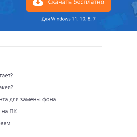
Скачать бесплатно
Для Windows 11, 10, 8, 7
тает?
акея?
нта для замены фона
 на ПК
кеем