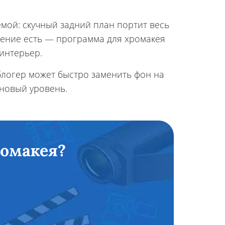
емой: скучный задний план портит весь
шение есть — программа для хромакея
интерьер.
блогер может быстро заменить фон на
 новый уровень.
ромакея?