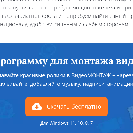
о запустится, не потребует мощного железа и при 
олько вариантов софта и попробуем найти самый п
нкционалу, удобству, сильным и слабым сторонам.
программу для монтажа вид
давайте красивые ролики в ВидеоМОНТАЖ – нареза
склеивайте, добавляйте музыку, надписи, анимации
Скачать бесплатно
Для Windows 11, 10, 8, 7