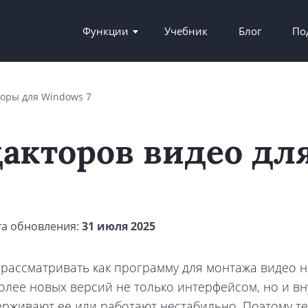
Функции
Учебник
Блог
По
оры для Windows 7
дакторов видео дл
та обновления:
31 июля 2025
рассматривать как программу для монтажа видео на
олее новых версий не только интерфейсом, но и в
живают ее или работают нестабильно. Поэтому тем