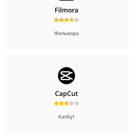
Filmora
Фильмора
CapCut
КапКут